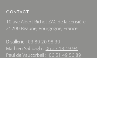
CONTACT
10 ave Albert Bichot ZAC de la cerisière
21200 Beaune, Bourgogne, France
Distillerie :
03 80 20 98 30
Mathieu Sabbagh :
06 27 13 19 94
Paul de Vaucorbeil :
06 51 49 56 89
Cecile Déchelotte :
06 95 79 09 15
Amelie Sabbagh :
06 60 61 62 71
beaune@alambic-bourguignon.com
NEWSLETTER
Sign Up