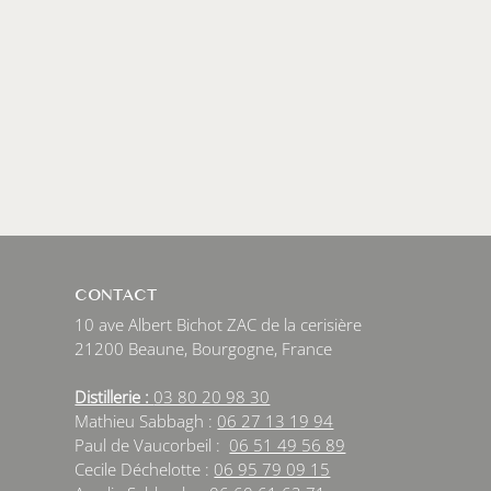
CONTACT
10 ave Albert Bichot ZAC de la cerisière
21200 Beaune, Bourgogne, France
Distillerie :
03 80 20 98 30
Mathieu Sabbagh :
06 27 13 19 94
Paul de Vaucorbeil :
06 51 49 56 89
Cecile Déchelotte :
06 95 79 09 15