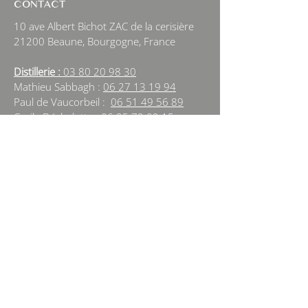
CONTACT
10 ave Albert Bichot ZAC de la cerisière
21200 Beaune, Bourgogne, France
Distillerie :
03 80 20 98 30
Mathieu Sabbagh :
06 27 13 19 94
Paul de Vaucorbeil :
06 51 49 56 89
Cecile Déchelotte :
06 95 79 09 15
Amelie Sabbagh :
06 60 61 62 71
beaune@alambic-bourguignon.com
NEWSLETTER
Sign Up