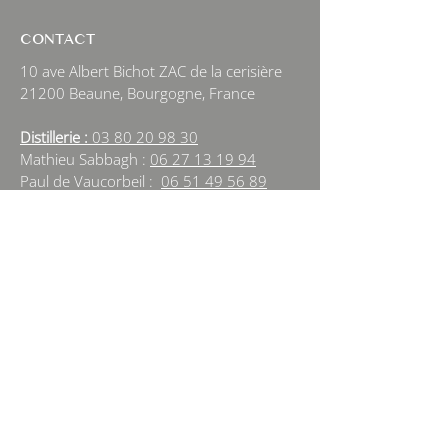
CONTACT
10 ave Albert Bichot ZAC de la cerisière
21200 Beaune, Bourgogne, France
Distillerie :
03 80 20 98 30
Mathieu Sabbagh :
06 27 13 19 94
Paul de Vaucorbeil :
06 51 49 56 89
Cecile Déchelotte :
06 95 79 09 15
Amelie Sabbagh :
06 60 61 62 71
beaune@alambic-bourguignon.com
NEWSLETTER
Sign Up