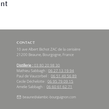
ent
CONTACT
10 ave Albert Bichot ZAC de la cerisière
21200 Beaune, Bourgogne, France
Distillerie :
03 80 20 98 30
Mathieu Sabbagh :
06 27 13 19 94
Paul de Vaucorbeil :
06 51 49 56 89
Cecile Déchelotte :
06 95 79 09 15
Amelie Sabbagh :
06 60 61 62 71
beaune@alambic-bourguignon.com