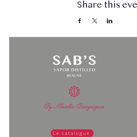
Share this ev
By Alambic Bourguignon
Le catalogue