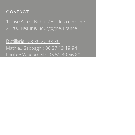
CONTACT
10 ave Albert Bichot ZAC de la cerisière
21200 Beaune, Bourgogne, France
Distillerie :
03 80 20 98 30
Mathieu Sabbagh :
06 27 13 19 94
Paul de Vaucorbeil :
06 51 49 56 89
Cecile Déchelotte :
06 95 79 09 15
Amelie Sabbagh :
06 60 61 62 71
beaune@alambic-bourguignon.com
NEWSLETTER
Sign Up