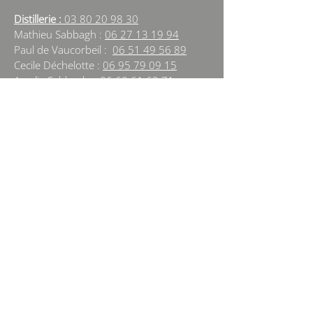
Distillerie :
03 80 20 98 30
Mathieu Sabbagh :
06 27 13 19 94
Paul de Vaucorbeil :
06 51 49 56 89
Cecile Déchelotte :
06 95 79 09 15
Amelie Sabbagh :
06 60 61 62 71
beaune@alambic-bourguignon.com
NEWSLETTER
Sign Up